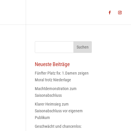
WS
TEAMS
MINI-CAMP
BLV
KONTAKT
Neueste Beiträge
Fünfter Platz fix: 1.Damen zeigen
Moral trotz Niederlage
Machtdemonstration zum
Saisonabschluss
Klarer Heimsieg zum
Saisonabschluss vor eigenem
Publikum
Geschwächt und chancenlos: