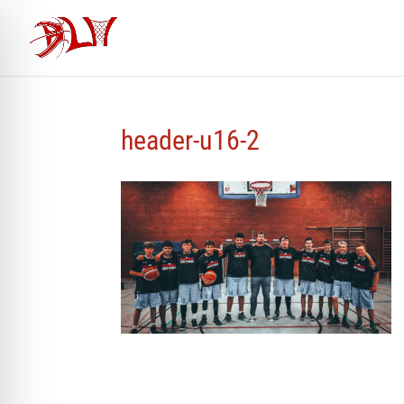
header-u16-2
ehinderten-Modus