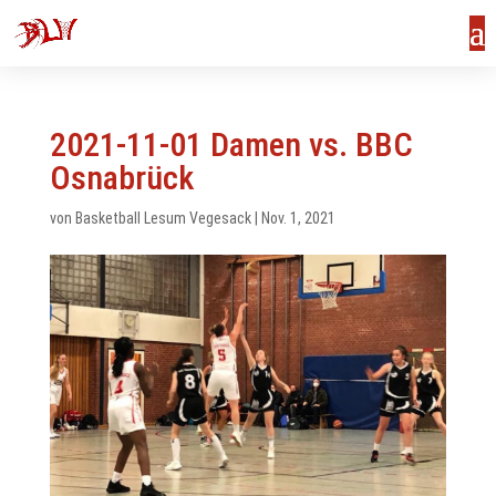
2021-11-01 Damen vs. BBC
Osnabrück
von
Basketball Lesum Vegesack
|
Nov. 1, 2021
us