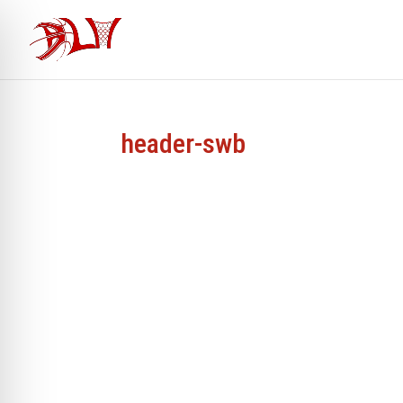
header-swb
ehinderten-Modus