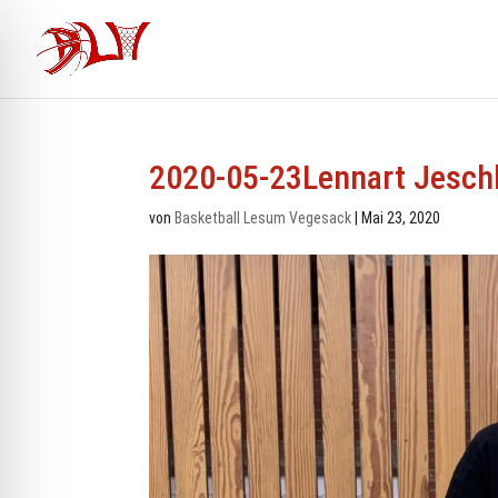
2020-05-23Lennart Jesch
von
Basketball Lesum Vegesack
|
Mai 23, 2020
ehinderten-Modus