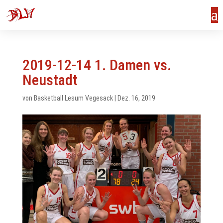
2019-12-14 1. Damen vs.
Neustadt
von
Basketball Lesum Vegesack
|
Dez. 16, 2019
us