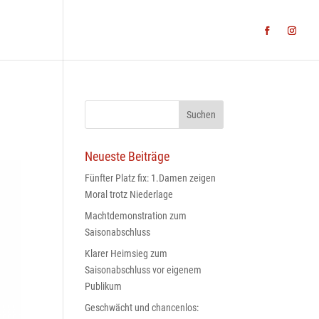
WS
TEAMS
MINI-CAMP
BLV
KONTAKT
Neueste Beiträge
Fünfter Platz fix: 1.Damen zeigen
Moral trotz Niederlage
Machtdemonstration zum
Saisonabschluss
Klarer Heimsieg zum
Saisonabschluss vor eigenem
Publikum
Geschwächt und chancenlos: