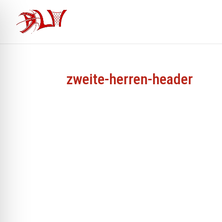
zweite-herren-header
ehinderten-Modus