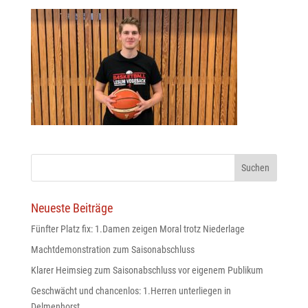
odus
dus
Neueste Beiträge
Fünfter Platz fix: 1.Damen zeigen Moral trotz Niederlage
Machtdemonstration zum Saisonabschluss
Klarer Heimsieg zum Saisonabschluss vor eigenem Publikum
Geschwächt und chancenlos: 1.Herren unterliegen in
Delmenhorst