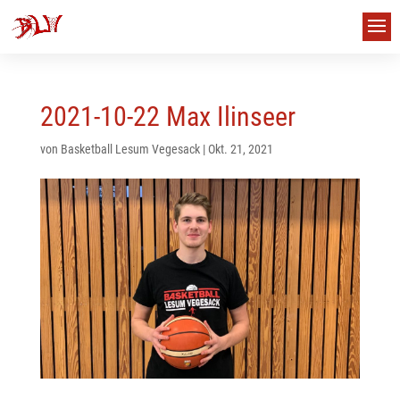
2021-10-22 Max Ilinseer
von
Basketball Lesum Vegesack
|
Okt. 21, 2021
us