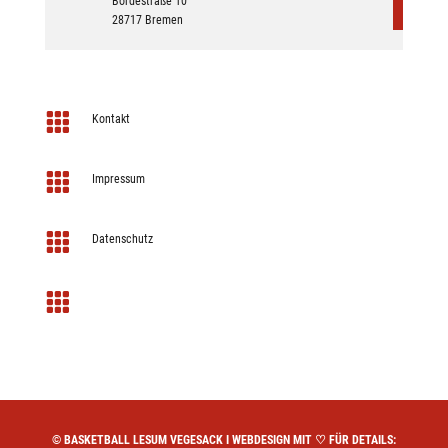
Bördestraße 10
28717 Bremen

Kontakt

Impressum

Datenschutz

©
BASKETBALL LESUM VEGESACK
I
WEBDESIGN MIT
♡
FÜR DETAILS: