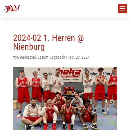
2024-02 1. Herren @
Nienburg
von
Basketball Lesum Vegesack
|
Feb. 27, 2024
us