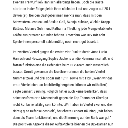
zweiten Freiwurf ließ Hanisch allerdings liegen. Doch die Gäste
starteten in der Folge gleich ihren nächsten Lauf und zogen auf 25:1
davon (9.). Bei den Gastgeberinnen merkte man, dass mit den
Schwestern Jessica und Saskia Goll, Svenja Kuhnke, Wiebke-Kropp-
Büttner, Melanie Suhm und Katharina Thielking jede Menge etablierte
Kräfte aus privaten Gründen fehlten. Trotzdem war BLV mit acht
Spielerinnen personell zahlenmäßig noch recht gut besetzt.
Im zweiten Viertel gingen die ersten vier Punkte durch Anna-Lucia
Hanisch und Neuzugang Sophie Jachens an die Heimmannschaft, und
fortan funktionierte die Defensive beim BLV-Team auch wesentlich
besser. Somit gewannen die Nordbremerinnen die beiden Viertel
Nummer zwei und drei sogar mit 13:11 sowie mit 11:8. „Wenn wir das
erste Viertel nicht so leichtfertig hergeben, können wir mithalten“,
sagte Lennart Bäuning. Folglich hat er auch keine Bedenken, dass
seine neuformierte Mannschaft gegen die Top-Teams der Oberliga
nicht konkurrenzfähig sein könnte. „Wir haben in Viertel zwei und drei
richtig gute Defense gespielt“, berichtete Lennart Bäuning. „Wir haben
dann als Team funktioniert, und die Stimmung auf der Bank war gut.“
Die positiven Aspekte dieser Auftaktpleite können die BLV-Damen nun