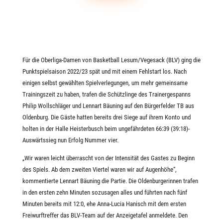
Für die Oberliga-Damen von Basketball Lesum/Vegesack (BLV) ging die
Punktspielsaison 2022/23 spät und mit einem Fehlstart los. Nach
einigen selbst gewählten Spielverlegungen, um mehr gemeinsame
Trainingszeit zu haben, trafen die Schützlinge des Trainergespanns
Philip Wollschläger und Lennart Bäuning auf den Bürgerfelder TB aus
Oldenburg. Die Gäste hatten bereits drei Siege auf ihrem Konto und
holten in der Halle Heisterbusch beim ungefährdeten 66:39 (39:18)-
Auswärtssieg nun Erfolg Nummer vier.
„Wir waren leicht überrascht von der Intensität des Gastes zu Beginn
des Spiels. Ab dem zweiten Viertel waren wir auf Augenhöhe“,
kommentierte Lennart Bäuning die Partie. Die Oldenburgerinnen trafen
in den ersten zehn Minuten sozusagen alles und führten nach fünf
Minuten bereits mit 12:0, ehe Anna-Lucia Hanisch mit dem ersten
Freiwurftreffer das BLV-Team auf der Anzeigetafel anmeldete. Den