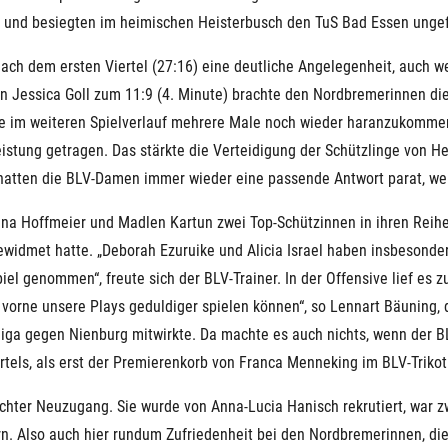
t und besiegten im heimischen Heisterbusch den TuS Bad Essen ungef
 nach dem ersten Viertel (27:16) eine deutliche Angelegenheit, auch
n Jessica Goll zum 11:9 (4. Minute) brachte den Nordbremerinnen die 
e im weiteren Spielverlauf mehrere Male noch wieder haranzukommen
stung getragen. Das stärkte die Verteidigung der Schützlinge von H
 hatten die BLV-Damen immer wieder eine passende Antwort parat, we
na Hoffmeier und Madlen Kartun zwei Top-Schützinnen in ihren Reihe
dmet hatte. „Deborah Ezuruike und Alicia Israel haben insbesondere
Spiel genommen“, freute sich der BLV-Trainer. In der Offensive lief es
vorne unsere Plays geduldiger spielen können“, so Lennart Bäuning, 
iga gegen Nienburg mitwirkte. Da machte es auch nichts, wenn der BL
ertels, als erst der Premierenkorb von Franca Menneking im BLV-Trikot
hter Neuzugang. Sie wurde von Anna-Lucia Hanisch rekrutiert, war z
n. Also auch hier rundum Zufriedenheit bei den Nordbremerinnen, die i