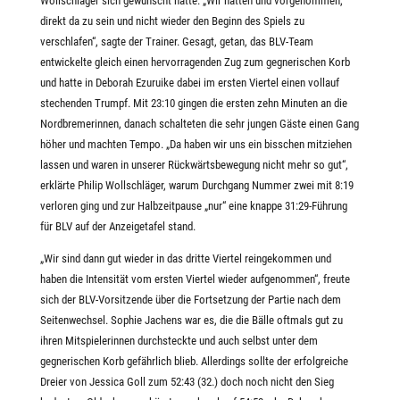
Wollschläger sich gewünscht hatte. „Wir hatten und vorgenommen,
direkt da zu sein und nicht wieder den Beginn des Spiels zu
verschlafen“, sagte der Trainer. Gesagt, getan, das BLV-Team
entwickelte gleich einen hervorragenden Zug zum gegnerischen Korb
und hatte in Deborah Ezuruike dabei im ersten Viertel einen vollauf
stechenden Trumpf. Mit 23:10 gingen die ersten zehn Minuten an die
Nordbremerinnen, danach schalteten die sehr jungen Gäste einen Gang
höher und machten Tempo. „Da haben wir uns ein bisschen mitziehen
lassen und waren in unserer Rückwärtsbewegung nicht mehr so gut“,
erklärte Philip Wollschläger, warum Durchgang Nummer zwei mit 8:19
verloren ging und zur Halbzeitpause „nur“ eine knappe 31:29-Führung
für BLV auf der Anzeigetafel stand.
„Wir sind dann gut wieder in das dritte Viertel reingekommen und
haben die Intensität vom ersten Viertel wieder aufgenommen“, freute
sich der BLV-Vorsitzende über die Fortsetzung der Partie nach dem
Seitenwechsel. Sophie Jachens war es, die die Bälle oftmals gut zu
ihren Mitspielerinnen durchsteckte und auch selbst unter dem
gegnerischen Korb gefährlich blieb. Allerdings sollte der erfolgreiche
Dreier von Jessica Goll zum 52:43 (32.) doch noch nicht den Sieg