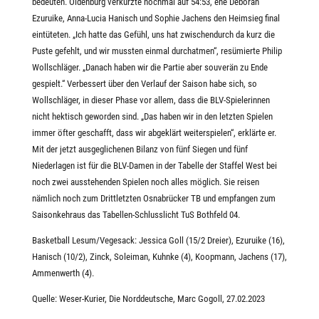
bedeuten. Oldenburg verkürzte nochmal auf 54:53, ehe Deborah
Ezuruike, Anna-Lucia Hanisch und Sophie Jachens den Heimsieg final
eintüteten. „Ich hatte das Gefühl, uns hat zwischendurch da kurz die
Puste gefehlt, und wir mussten einmal durchatmen“, resümierte Philip
Wollschläger. „Danach haben wir die Partie aber souverän zu Ende
gespielt.“ Verbessert über den Verlauf der Saison habe sich, so
Wollschläger, in dieser Phase vor allem, dass die BLV-Spielerinnen
nicht hektisch geworden sind. „Das haben wir in den letzten Spielen
immer öfter geschafft, dass wir abgeklärt weiterspielen“, erklärte er.
Mit der jetzt ausgeglichenen Bilanz von fünf Siegen und fünf
Niederlagen ist für die BLV-Damen in der Tabelle der Staffel West bei
noch zwei ausstehenden Spielen noch alles möglich. Sie reisen
nämlich noch zum Drittletzten Osnabrücker TB und empfangen zum
Saisonkehraus das Tabellen-Schlusslicht TuS Bothfeld 04.
Basketball Lesum/Vegesack: Jessica Goll (15/2 Dreier), Ezuruike (16),
Hanisch (10/2), Zinck, Soleiman, Kuhnke (4), Koopmann, Jachens (17),
Ammenwerth (4).
Quelle: Weser-Kurier, Die Norddeutsche, Marc Gogoll, 27.02.2023