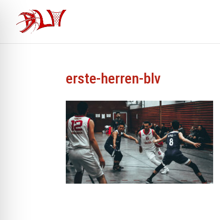
erste-herren-blv
ehinderten-Modus