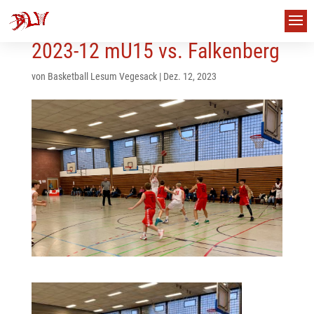
2023-12 mU15 vs. Falkenberg
von
Basketball Lesum Vegesack
|
Dez. 12, 2023
us