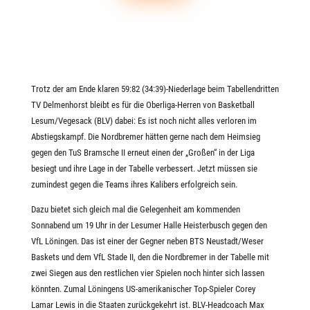
Trotz der am Ende klaren 59:82 (34:39)-Niederlage beim Tabellendritten
TV Delmenhorst bleibt es für die Oberliga-Herren von Basketball
Lesum/Vegesack (BLV) dabei: Es ist noch nicht alles verloren im
Abstiegskampf. Die Nordbremer hätten gerne nach dem Heimsieg
gegen den TuS Bramsche II erneut einen der „Großen“ in der Liga
besiegt und ihre Lage in der Tabelle verbessert. Jetzt müssen sie
zumindest gegen die Teams ihres Kalibers erfolgreich sein.
Dazu bietet sich gleich mal die Gelegenheit am kommenden
Sonnabend um 19 Uhr in der Lesumer Halle Heisterbusch gegen den
VfL Löningen. Das ist einer der Gegner neben BTS Neustadt/Weser
Baskets und dem VfL Stade II, den die Nordbremer in der Tabelle mit
zwei Siegen aus den restlichen vier Spielen noch hinter sich lassen
könnten. Zumal Löningens US-amerikanischer Top-Spieler Corey
Lamar Lewis in die Staaten zurückgekehrt ist. BLV-Headcoach Max