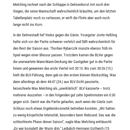
Melching rechnet nach der Schlappe in Delmenhorst mit noch drei
Siegen, die seine Mannschaft wahrscheinlich bräuchte, um den letzten
Tabellenplatz noch zu verlassen, er wirft die Flinte aber auch noch
lange nicht ins Korn.
In der Delmestadt lief Vieles gegen die Gäste. Youngster Jonte Heßling
hatte sich vor der Partie schwerer verletzt und fällt wahrscheinlich für
den Rest der Saison aus. Thorben Rybarczik musste ebenso früh im
Spiel wegen einer Blessur passen. Trotzdem kamen die BLVer gegen
die unerwartete Mann-Mann-Deckung der Gastgeber gut in die Partie
hinein und gewannen das erste Viertel mit 20:13. Bis zum 30:26 (15.)
hielt die BLV-Führung, dann gab es den ersten kleinen Rückschlag. Was
dann allerdings ab dem 44:47 (24.) aus BLV-Sicht passierte,
bezeichnete Max Melching als „unerklärlich“. BLV kassierte – trotz
mehrerer Auszeiten – in den folgenden gut zehn Spielminuten ein 0:30
gegen sich. Damit war die Partie gelaufen, auch wenn die Gäste zum
Schluss noch etwas Ergebniskosmetik betreiben konnten. „Wir hatten
zu wenig körperliche Intensität, besonders beim Rebound. Das war die
schlechteste Phase dieser Saison“, sagte Max Melching enttäuscht.
„Es war komplett der Wurm drin.“ Lediglich Hermann Gottwich (15