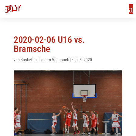
2020-02-06 U16 vs.
Bramsche
von
Basketball Lesum Vegesack
|
Feb. 8, 2020
us