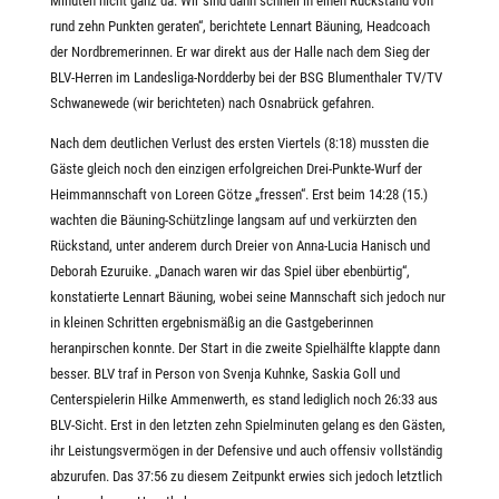
Minuten nicht ganz da. Wir sind dann schnell in einen Rückstand von
rund zehn Punkten geraten“, berichtete Lennart Bäuning, Headcoach
der Nordbremerinnen. Er war direkt aus der Halle nach dem Sieg der
BLV-Herren im Landesliga-Nordderby bei der BSG Blumenthaler TV/TV
Schwanewede (wir berichteten) nach Osnabrück gefahren.
Nach dem deutlichen Verlust des ersten Viertels (8:18) mussten die
Gäste gleich noch den einzigen erfolgreichen Drei-Punkte-Wurf der
Heimmannschaft von Loreen Götze „fressen“. Erst beim 14:28 (15.)
wachten die Bäuning-Schützlinge langsam auf und verkürzten den
Rückstand, unter anderem durch Dreier von Anna-Lucia Hanisch und
Deborah Ezuruike. „Danach waren wir das Spiel über ebenbürtig“,
konstatierte Lennart Bäuning, wobei seine Mannschaft sich jedoch nur
in kleinen Schritten ergebnismäßig an die Gastgeberinnen
heranpirschen konnte. Der Start in die zweite Spielhälfte klappte dann
besser. BLV traf in Person von Svenja Kuhnke, Saskia Goll und
Centerspielerin Hilke Ammenwerth, es stand lediglich noch 26:33 aus
BLV-Sicht. Erst in den letzten zehn Spielminuten gelang es den Gästen,
ihr Leistungsvermögen in der Defensive und auch offensiv vollständig
abzurufen. Das 37:56 zu diesem Zeitpunkt erwies sich jedoch letztlich