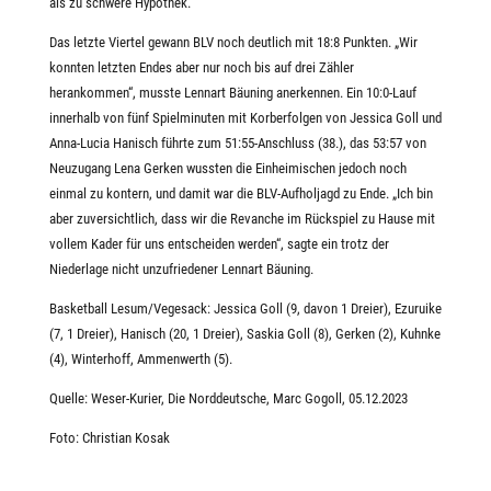
als zu schwere Hypothek.
Das letzte Viertel gewann BLV noch deutlich mit 18:8 Punkten. „Wir
konnten letzten Endes aber nur noch bis auf drei Zähler
herankommen“, musste Lennart Bäuning anerkennen. Ein 10:0-Lauf
innerhalb von fünf Spielminuten mit Korberfolgen von Jessica Goll und
Anna-Lucia Hanisch führte zum 51:55-Anschluss (38.), das 53:57 von
Neuzugang Lena Gerken wussten die Einheimischen jedoch noch
einmal zu kontern, und damit war die BLV-Aufholjagd zu Ende. „Ich bin
aber zuversichtlich, dass wir die Revanche im Rückspiel zu Hause mit
vollem Kader für uns entscheiden werden“, sagte ein trotz der
Niederlage nicht unzufriedener Lennart Bäuning.
Basketball Lesum/Vegesack: Jessica Goll (9, davon 1 Dreier), Ezuruike
(7, 1 Dreier), Hanisch (20, 1 Dreier), Saskia Goll (8), Gerken (2), Kuhnke
(4), Winterhoff, Ammenwerth (5).
Quelle: Weser-Kurier, Die Norddeutsche, Marc Gogoll, 05.12.2023
Foto: Christian Kosak