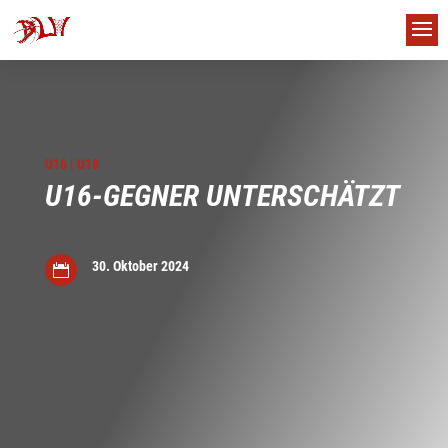
U16
|
U18
U16-GEGNER UNTERSCHÄTZT
30. Oktober 2024

us