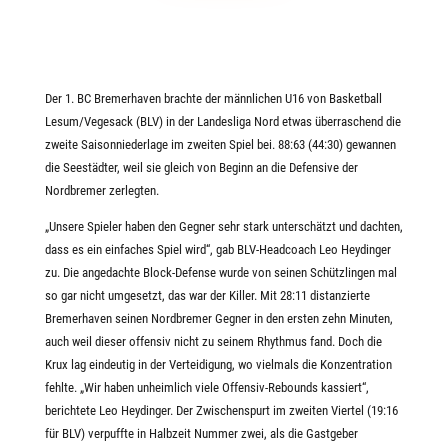
Der 1. BC Bremerhaven brachte der männlichen U16 von Basketball
Lesum/Vegesack (BLV) in der Landesliga Nord etwas überraschend die
zweite Saisonniederlage im zweiten Spiel bei. 88:63 (44:30) gewannen
die Seestädter, weil sie gleich von Beginn an die Defensive der
Nordbremer zerlegten.
„Unsere Spieler haben den Gegner sehr stark unterschätzt und dachten,
dass es ein einfaches Spiel wird“, gab BLV-Headcoach Leo Heydinger
zu. Die angedachte Block-Defense wurde von seinen Schützlingen mal
so gar nicht umgesetzt, das war der Killer. Mit 28:11 distanzierte
Bremerhaven seinen Nordbremer Gegner in den ersten zehn Minuten,
auch weil dieser offensiv nicht zu seinem Rhythmus fand. Doch die
Krux lag eindeutig in der Verteidigung, wo vielmals die Konzentration
fehlte. „Wir haben unheimlich viele Offensiv-Rebounds kassiert“,
berichtete Leo Heydinger. Der Zwischenspurt im zweiten Viertel (19:16
für BLV) verpuffte in Halbzeit Nummer zwei, als die Gastgeber