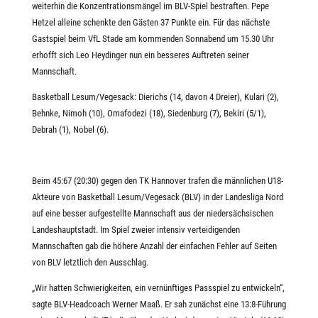
weiterhin die Konzentrationsmängel im BLV-Spiel bestraften. Pepe
Hetzel alleine schenkte den Gästen 37 Punkte ein. Für das nächste
Gastspiel beim VfL Stade am kommenden Sonnabend um 15.30 Uhr
erhofft sich Leo Heydinger nun ein besseres Auftreten seiner
Mannschaft.
Basketball Lesum/Vegesack: Dierichs (14, davon 4 Dreier), Kulari (2),
Behnke, Nimoh (10), Omafodezi (18), Siedenburg (7), Bekiri (5/1),
Debrah (1), Nobel (6).
Beim 45:67 (20:30) gegen den TK Hannover trafen die männlichen U18-
Akteure von Basketball Lesum/Vegesack (BLV) in der Landesliga Nord
auf eine besser aufgestellte Mannschaft aus der niedersächsischen
Landeshauptstadt. Im Spiel zweier intensiv verteidigenden
Mannschaften gab die höhere Anzahl der einfachen Fehler auf Seiten
von BLV letztlich den Ausschlag.
„Wir hatten Schwierigkeiten, ein vernünftiges Passspiel zu entwickeln“,
sagte BLV-Headcoach Werner Maaß. Er sah zunächst eine 13:8-Führung