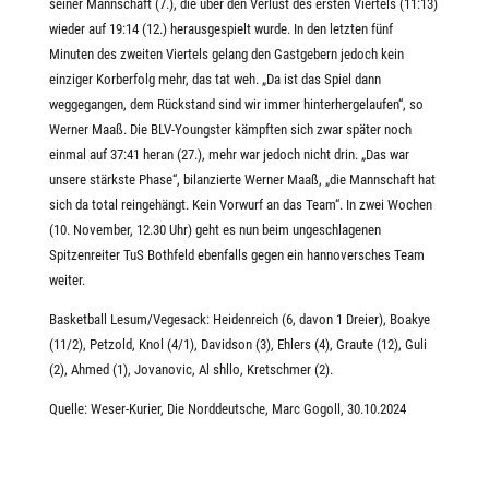
seiner Mannschaft (7.), die über den Verlust des ersten Viertels (11:13)
wieder auf 19:14 (12.) herausgespielt wurde. In den letzten fünf
Minuten des zweiten Viertels gelang den Gastgebern jedoch kein
einziger Korberfolg mehr, das tat weh. „Da ist das Spiel dann
weggegangen, dem Rückstand sind wir immer hinterhergelaufen“, so
Werner Maaß. Die BLV-Youngster kämpften sich zwar später noch
einmal auf 37:41 heran (27.), mehr war jedoch nicht drin. „Das war
unsere stärkste Phase“, bilanzierte Werner Maaß, „die Mannschaft hat
sich da total reingehängt. Kein Vorwurf an das Team“. In zwei Wochen
(10. November, 12.30 Uhr) geht es nun beim ungeschlagenen
Spitzenreiter TuS Bothfeld ebenfalls gegen ein hannoversches Team
weiter.
Basketball Lesum/Vegesack: Heidenreich (6, davon 1 Dreier), Boakye
(11/2), Petzold, Knol (4/1), Davidson (3), Ehlers (4), Graute (12), Guli
(2), Ahmed (1), Jovanovic, Al shllo, Kretschmer (2).
Quelle: Weser-Kurier, Die Norddeutsche, Marc Gogoll, 30.10.2024