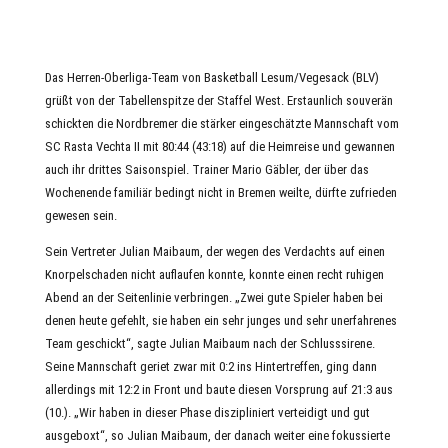
Das Herren-Oberliga-Team von Basketball Lesum/Vegesack (BLV)
grüßt von der Tabellenspitze der Staffel West. Erstaunlich souverän
schickten die Nordbremer die stärker eingeschätzte Mannschaft vom
SC Rasta Vechta II mit 80:44 (43:18) auf die Heimreise und gewannen
auch ihr drittes Saisonspiel. Trainer Mario Gäbler, der über das
Wochenende familiär bedingt nicht in Bremen weilte, dürfte zufrieden
gewesen sein.
Sein Vertreter Julian Maibaum, der wegen des Verdachts auf einen
Knorpelschaden nicht auflaufen konnte, konnte einen recht ruhigen
Abend an der Seitenlinie verbringen. „Zwei gute Spieler haben bei
denen heute gefehlt, sie haben ein sehr junges und sehr unerfahrenes
Team geschickt“, sagte Julian Maibaum nach der Schlusssirene.
Seine Mannschaft geriet zwar mit 0:2 ins Hintertreffen, ging dann
allerdings mit 12:2 in Front und baute diesen Vorsprung auf 21:3 aus
(10.). „Wir haben in dieser Phase diszipliniert verteidigt und gut
ausgeboxt“, so Julian Maibaum, der danach weiter eine fokussierte