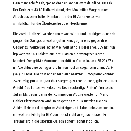
Heimmannschaft sah, gegen die der Gegner oftmals hilflos aussah.
Der Korb zum 43:18-Halbzeitstand, den Maximilian Wagner nach
Abschluss einer tollen Kombination der BLVer erzielte, war
sinnbildlich für die Überlegenheit der Nordbremer.
Die zweite Halbzeit wurde dann etwas wilder und unruhiger, dennoch
gingen die Gastgeber weiter gut im Eins-gegen eins gegen ihre
Gegner zu Werke und legten viel Wert auf die Defensive. BLV hat nun
ligaweit mit 153 Zählern aus drei Partien die wenigsten Körbe
kassiert. Der größte Vorsprung im dritten Viertel lautete 55:22 (27.),
im Abschlussviertel lagen die Einheimischen sogar einmal mit 72:34
(36.) in Front. Gleich vier der zehn eingesetzten BLV-Spieler konnten
zweistellig punkten. „Mit drei Siegen gestartet zu sein, gibt ein gutes
Gefühl. Das hatten wir zuletzt zu Bezirksoberliga-Zeiten“, freute sich
Julian Maibaum, der in der kommenden Woche wieder für Mario
Gäbler Platz machen wird. Dann geht es zur BG Bierden-Bassen-
Achim. Beim noch sieglosen Aufsteiger und Tabellenletzten scheint
ein weiterer Erfolg für BLV zumindest nicht ausgeschlossen. Ein
Traumstart in die Oberliga-Saison scheint somit möglich.