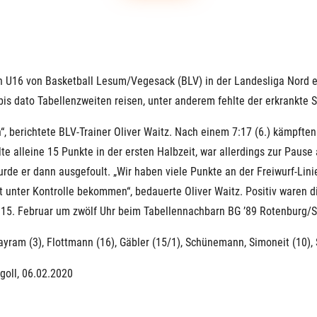
 U16 von Basketball Lesum/Vegesack (BLV) in der Landesliga Nord ei
s dato Tabellenzweiten reisen, unter anderem fehlte der erkrankte St
, berichtete BLV-Trainer Oliver Waitz. Nach einem 7:17 (6.) kämpften
e alleine 15 Punkte in der ersten Halbzeit, war allerdings zur Pause 
wurde er dann ausgefoult. „Wir haben viele Punkte an der Freiwurf-Lin
t unter Kontrolle bekommen“, bedauerte Oliver Waitz. Positiv waren
 15. Februar um zwölf Uhr beim Tabellennachbarn BG ’89 Rotenburg/S
ram (3), Flottmann (16), Gäbler (15/1), Schünemann, Simoneit (10), S
goll, 06.02.2020