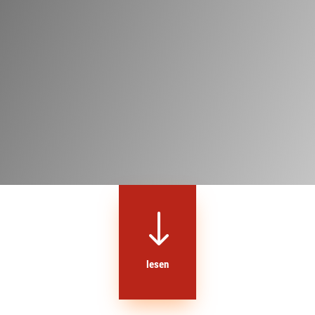
"
lesen