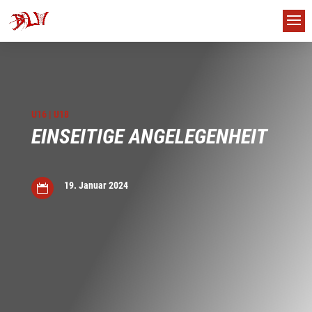
U16
|
U18
EINSEITIGE ANGELEGENHEIT
19. Januar 2024

us