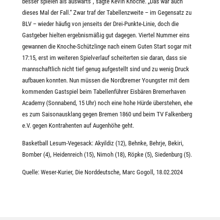
besser spielen als auswärts“, sagte Kevin Knoche. „Das war auch
dieses Mal der Fall.“ Zwar traf der Tabellenzweite – im Gegensatz zu
BLV – wieder häufig von jenseits der Drei-Punkte-Linie, doch die
Gastgeber hielten ergebnismäßig gut dagegen. Viertel Nummer eins
gewannen die Knoche-Schützlinge nach einem Guten Start sogar mit
17:15, erst im weiteren Spielverlauf scheiterten sie daran, dass sie
mannschaftlich nicht tief genug aufgestellt sind und zu wenig Druck
aufbauen konnten. Nun müssen die Nordbremer Youngster mit dem
kommenden Gastspiel beim Tabellenführer Eisbären Bremerhaven
Academy (Sonnabend, 15 Uhr) noch eine hohe Hürde überstehen, ehe
es zum Saisonausklang gegen Bremen 1860 und beim TV Falkenberg
e.V. gegen Kontrahenten auf Augenhöhe geht.
Basketball Lesum-Vegesack: Akyildiz (12), Behnke, Behrje, Bekiri,
Bomber (4), Heidenreich (15), Nimoh (18), Röpke (5), Siedenburg (5).
Quelle: Weser-Kurier, Die Norddeutsche, Marc Gogoll, 18.02.2024