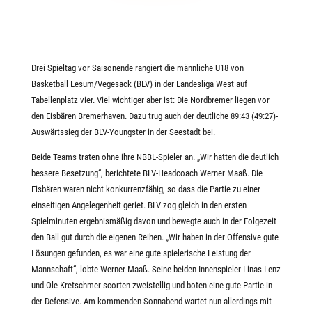
Drei Spieltag vor Saisonende rangiert die männliche U18 von
Basketball Lesum/Vegesack (BLV) in der Landesliga West auf
Tabellenplatz vier. Viel wichtiger aber ist: Die Nordbremer liegen vor
den Eisbären Bremerhaven. Dazu trug auch der deutliche 89:43 (49:27)-
Auswärtssieg der BLV-Youngster in der Seestadt bei.
Beide Teams traten ohne ihre NBBL-Spieler an. „Wir hatten die deutlich
bessere Besetzung“, berichtete BLV-Headcoach Werner Maaß. Die
Eisbären waren nicht konkurrenzfähig, so dass die Partie zu einer
einseitigen Angelegenheit geriet. BLV zog gleich in den ersten
Spielminuten ergebnismäßig davon und bewegte auch in der Folgezeit
den Ball gut durch die eigenen Reihen. „Wir haben in der Offensive gute
Lösungen gefunden, es war eine gute spielerische Leistung der
Mannschaft“, lobte Werner Maaß. Seine beiden Innenspieler Linas Lenz
und Ole Kretschmer scorten zweistellig und boten eine gute Partie in
der Defensive. Am kommenden Sonnabend wartet nun allerdings mit