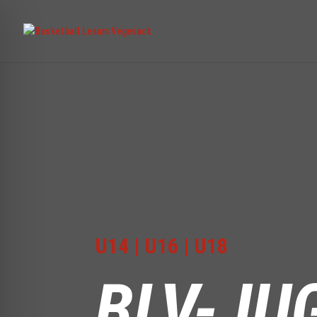
U14
|
U16
|
U18
ehinderten-Modus
BLV-JU