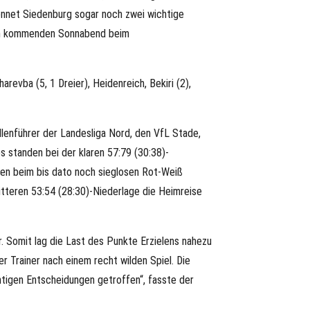
nnet Siedenburg sogar noch zwei wichtige
l am kommenden Sonnabend beim
arevba (5, 1 Dreier), Heidenreich, Bekiri (2),
enführer der Landesliga Nord, den VfL Stade,
s standen bei der klaren 57:79 (30:38)-
ren beim bis dato noch sieglosen Rot-Weiß
itteren 53:54 (28:30)-Niederlage die Heimreise
. Somit lag die Last des Punkte Erzielens nahezu
er Trainer nach einem recht wilden Spiel. Die
htigen Entscheidungen getroffen“, fasste der