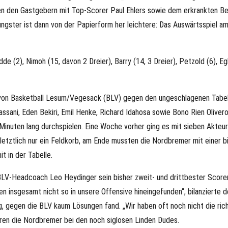
en den Gastgebern mit Top-Scorer Paul Ehlers sowie dem erkrankten Be
ungster ist dann von der Papierform her leichtere: Das Auswärtsspie
 (2), Nimoh (15, davon 2 Dreier), Barry (14, 3 Dreier), Petzold (6), Egh
 von Basketball Lesum/Vegesack (BLV) gegen den ungeschlagenen Tabell
assani, Eden Bekiri, Emil Henke, Richard Idahosa sowie Bono Rien Olivero
inuten lang durchspielen. Eine Woche vorher ging es mit sieben Akteu
letztlich nur ein Feldkorb, am Ende mussten die Nordbremer mit einer b
t in der Tabelle.
LV-Headcoach Leo Heydinger sein bisher zweit- und drittbester Scorer
ben insgesamt nicht so in unsere Offensive hineingefunden“, bilanzierte d
g, gegen die BLV kaum Lösungen fand. „Wir haben oft noch nicht die ric
n die Nordbremer bei den noch siglosen Linden Dudes.