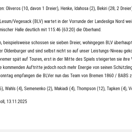
liveros (10, davon 1 Dreier), Henke, Idahosa (2), Bekiri (28, 2 Dreier), 
 Lesum/Vegesack (BLV) wartet in der Vorrunde der Landesliga Nord weite
ischer Halle deutlich mit 115:46 (63:20) die Oberhand.
, beispielsweise schossen sie sieben Dreier, wohingegen BLV überhaupt 
der Oldenburger und sind selbst nicht so auf unser Leistungs-Niveau 
er spät auf Touren, erst in der Mitte des Spiels steigerten sie ihre V
ie kommenden Auftritte jedoch noch mehr Energie von seinen Schützling
onntag empfangen die BLVer nun das Team von Bremen 1860 / BABS zum
, Wahls (4), Semenenko (2), Makiadi (4), Thompson (12), Tapken (4), Vo
oll, 13.11.2025