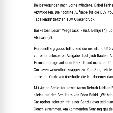
Ballbewegungen nach vorne mündete. Dabei fehlt
Aktivposten. Die nächste Aufgabe für die BLV-Yo
Tabellendrittletzten TSV Quakenbrück.
Basketball Lesum/Vegesack: Faust, Behrje (4), Lodde
Alassani (8).
Personell arg gebeutelt stand die männliche U16
vor einer unlösbaren Aufgabe. Lediglich Rachad Al
Heimniederlage auf dem Parkett und mussten 40 M
Cuxhaven wesentlich knapper zu. Zum Sieg fehlte 
antreten. Cuxhaven überholte die Nordbremer dami
Mit Anton Schletter sowie Aaron Debrah fehlten B
alleine auf den Schultern von Eden Bekiri. „Wir ha
Gastgeber agierten mit einer Ganzfeldverteidigun
Coach zusammen. Am kommenden Sonntag gastiere